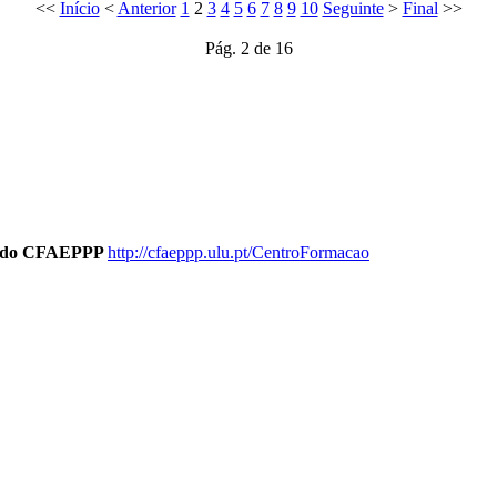
<<
Início
<
Anterior
1
2
3
4
5
6
7
8
9
10
Seguinte
>
Final
>>
Pág. 2 de 16
ão do CFAEPPP
http://cfaeppp.ulu.pt/CentroFormacao