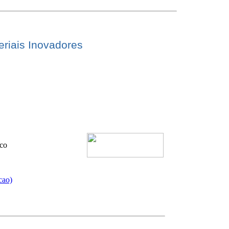
riais Inovadores
ico
cao)