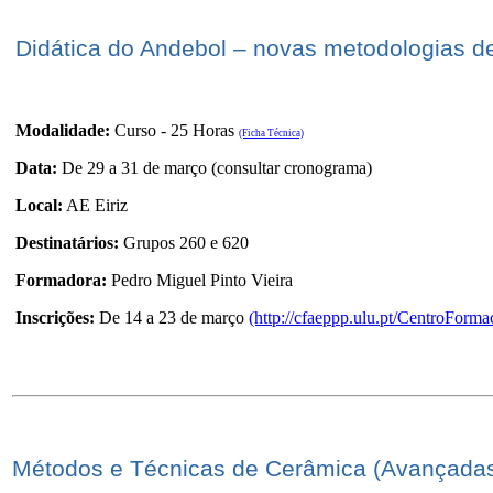
Didática do Andebol – novas metodologias d
Modalidade:
Curso - 25 Horas
(Ficha Técnica)
Data:
De 29 a 31 de março (consultar cronograma)
Local:
AE Eiriz
Destinatários:
Grupos 260 e 620
Formadora:
Pedro Miguel Pinto Vieira
Inscrições:
De 14 a 23 de março
(http://cfaeppp.ulu.pt/CentroForma
Métodos e Técnicas de Cerâmica (Avançadas)