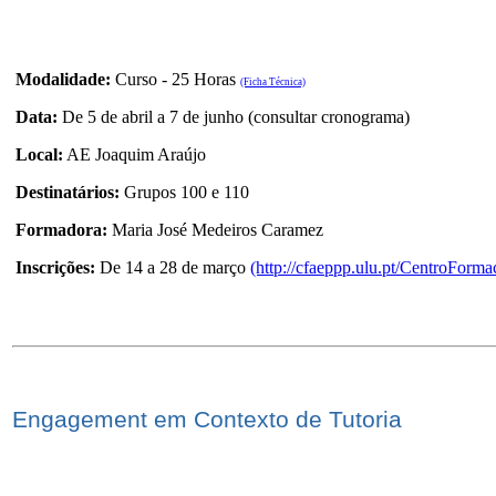
Modalidade:
Curso - 25 Horas
(Ficha Técnica)
Data:
De 5 de abril a 7 de junho (consultar cronograma)
Local:
AE Joaquim Araújo
Destinatários:
Grupos 100 e 110
Formadora:
Maria José Medeiros Caramez
Inscrições:
De 14 a 28 de março
(http://cfaeppp.ulu.pt/CentroForma
Engagement em Contexto de Tutoria