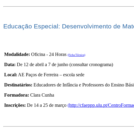
Educação Especial: Desenvolvimento de Mate
Modalidade:
Oficina - 24 Horas
(Ficha Técnica)
Data:
De 12 de abril a 7 de junho (consultar cronograma)
Local:
AE Paços de Ferreira – escola sede
Destinatários:
Educadores de Infância e Professores do Ensino Bás
Formadora:
Clara Cunha
Inscrições:
De 14 a 25 de março
(http://cfaeppp.ulu.pt/CentroForma