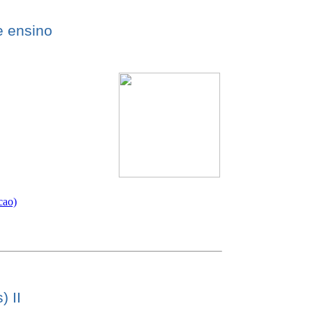
e ensino
cao)
 II