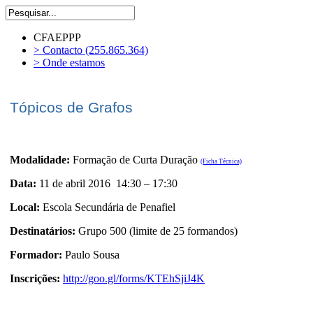
CFAEPPP
> Contacto (255.865.364)
> Onde estamos
Tópicos de Grafos
Modalidade:
Formação de Curta Duração
(Ficha Técnica)
Data:
11 de abril 2016 14:30 – 17:30
Local:
Escola Secundária de Penafiel
Destinatários:
Grupo 500 (limite de 25 formandos)
Formador:
Paulo Sousa
Inscrições:
http://goo.gl/forms/KTEhSjiJ4K