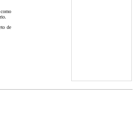
o como
rio.
eto de