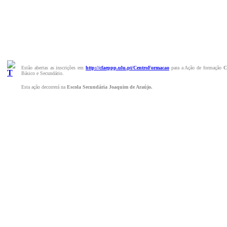
Estão abertas as inscrições em
http://cfaeppp.ulu.pt/CentroFormacao
para a Ação de formação
C
Básico e Secundário.
Esta ação decorrerá na
Escola Secundária Joaquim de Araújo.