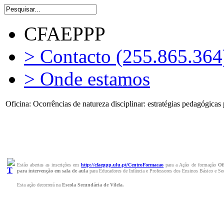
CFAEPPP
> Contacto (255.865.364
> Onde estamos
Oficina: Ocorrências de natureza disciplinar: estratégias pedagógicas
Estão abertas as inscrições em
http://cfaeppp.ulu.pt/CentroFormacao
para a Ação de formação
Of
para intervenção em sala de aula
para
Educadores de Infância e Professores dos Ensinos Básico e Se
Esta ação decorrerá na
Escola Secundária de Vilela.