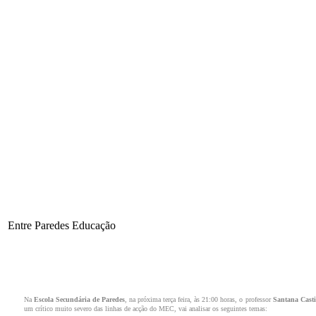
Entre Paredes Educação
Na
Escola Secundária de Paredes
, na próxima terça feira, às 21:00 horas, o professor
Santana Casti
um crítico muito severo das linhas de acção do MEC, vai analisar os seguintes temas: