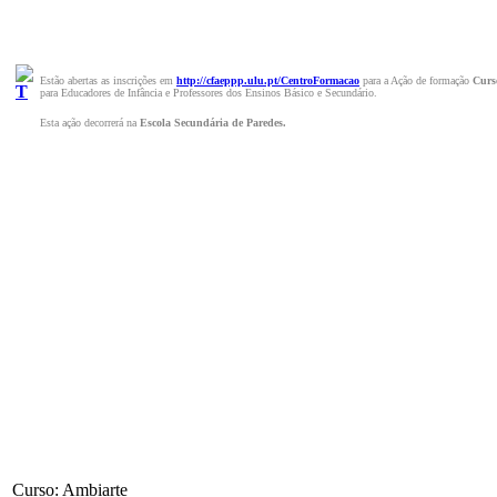
Estão abertas as inscrições em
http://cfaeppp.ulu.pt/CentroFormacao
para a Ação de formação
Curs
para
Educadores de Infância e Professores dos Ensinos Básico e Secundário.
Esta ação decorrerá na
Escola Secundária de Paredes.
Curso: Ambiarte