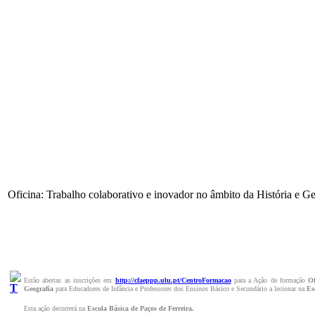
Oficina: Trabalho colaborativo e inovador no âmbito da História e G
Estão abertas as inscrições em
http://cfaeppp.ulu.pt/CentroFormacao
para a Ação de formação
Of
Geografia
para
Educadores de Infância e Professores dos Ensinos Básico e Secundário a lecionar na
Es
Esta ação decorrerá na
Escola Básica de Paços de Ferreira.