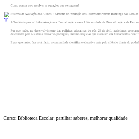
Como pensar e/ou resolver as equações que se seguem?
Sistema de Avaliação dos Alunos + Sistema de Avaliação dos Professores ​​​​​versus Rankings das Escolas 
A Tendência para a Uniformização e a Centralização versus A Necessidade de Diversificação e de Descent
Por que razão, no desenvolvimento das políticas educativas do pós 25 de abril, assistimos constant
desenhadas para o sistema educativo português, mesmo naquelas que assentam em fundamentos científi
E por que razão, face a tal facto, a comunidade científica e educativa opta pelo silêncio diante do poder
Curso: Biblioteca Escolar: partilhar saberes, melhorar qualidade