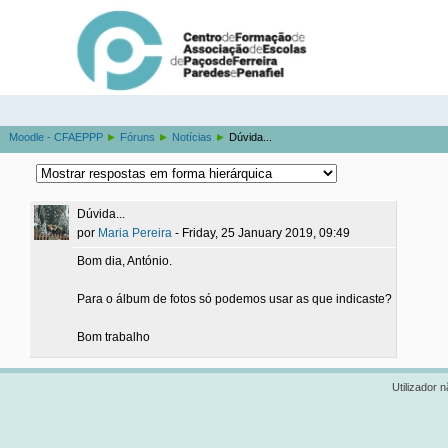
Moodle - CFAEPPP
►
Fóruns
►
Notícias
►
Dúvida...
Dúvida...
por
Maria Pereira
- Friday, 25 January 2019, 09:49
Bom dia, António.
Para o álbum de fotos só podemos usar as que indicaste?
Bom trabalho
Utilizador n