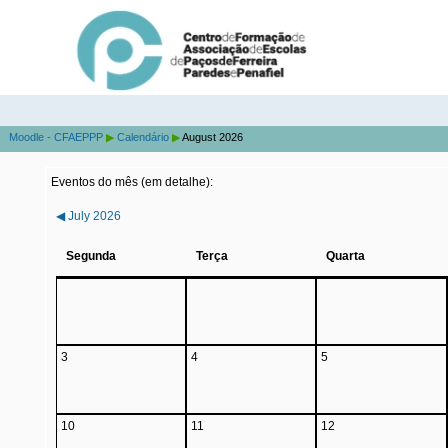
Moodle - CFAEPPP
▶
Calendário
▶
August 2026
Eventos do mês (em detalhe):
◀
July 2026
Segunda
Terça
Quarta
3
4
5
10
11
12