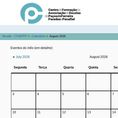
Moodle - CFAEPPP
►
Calendário
►
August 2026
Eventos do mês (em detalhe):
◄
July 2026
August 2026
Segunda
Terça
Quarta
Quinta
Se
3
4
5
6
7
10
11
12
13
14