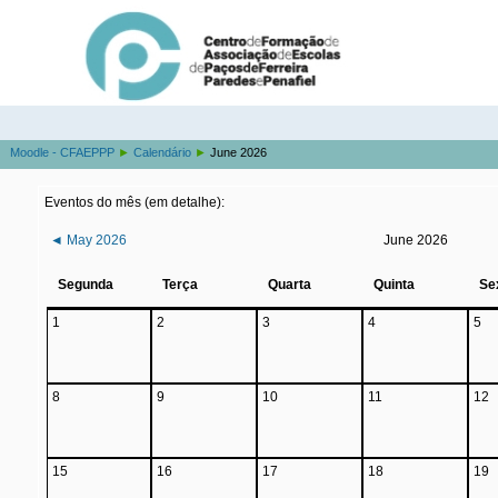
Moodle - CFAEPPP
►
Calendário
►
June 2026
Eventos do mês (em detalhe):
◄
May 2026
June 2026
Segunda
Terça
Quarta
Quinta
Se
1
2
3
4
5
8
9
10
11
12
15
16
17
18
19