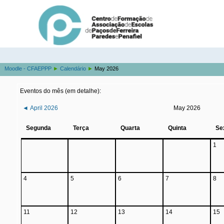
Moodle - CFAEPPP
►
Calendário
►
May 2026
Eventos do mês (em detalhe):
◄
April 2026
May 2026
Segunda
Terça
Quarta
Quinta
Se
1
4
5
6
7
8
11
12
13
14
15