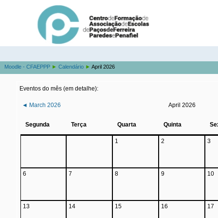
Moodle - CFAEPPP
►
Calendário
►
April 2026
Eventos do mês (em detalhe):
◄
March 2026
April 2026
Segunda
Terça
Quarta
Quinta
Se
1
2
3
6
7
8
9
10
13
14
15
16
17