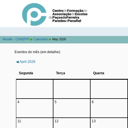
Moodle - CFAEPPP
▶
Calendário
▶
May 2026
Eventos do mês (em detalhe):
◀
April 2026
Segunda
Terça
Quarta
4
5
6
11
12
13