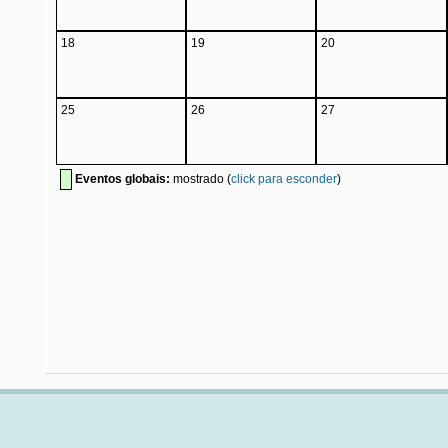
18
19
20
25
26
27
Eventos globais:
mostrado (
click para esconder
)