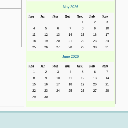
May 2026
Seg
Ter
Qua
Qui
Sex
Sab
Dom
1
2
3
4
5
6
7
8
9
10
11
12
13
14
15
16
17
18
19
20
21
22
23
24
25
26
27
28
29
30
31
June 2026
Seg
Ter
Qua
Qui
Sex
Sab
Dom
1
2
3
4
5
6
7
8
9
10
11
12
13
14
15
16
17
18
19
20
21
22
23
24
25
26
27
28
29
30