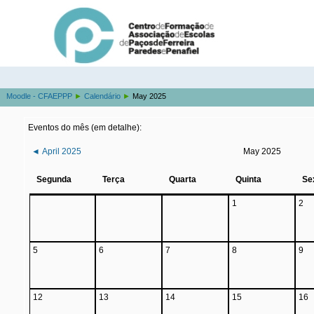
Moodle - CFAEPPP
►
Calendário
►
May 2025
Eventos do mês (em detalhe):
◄
April 2025
May 2025
Segunda
Terça
Quarta
Quinta
Se
1
2
5
6
7
8
9
12
13
14
15
16