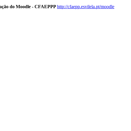
rmação do Moodle - CFAEPPP
http://cfaepp.esvilela.pt/moodle