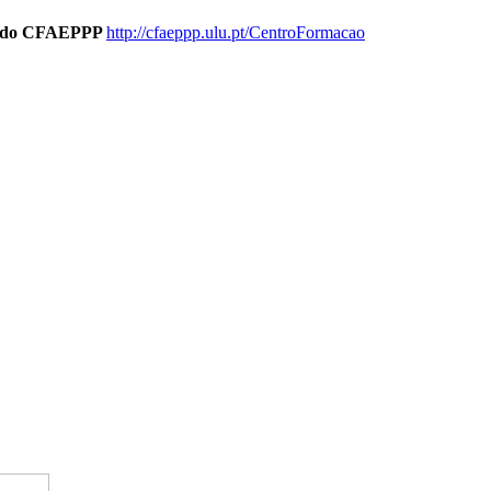
ão do CFAEPPP
http://cfaeppp.ulu.pt/CentroFormacao